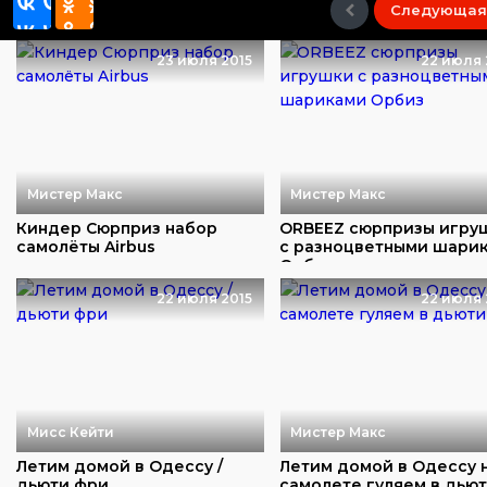
Следующая
23 июля 2015
22 июля 
Мистер Макс
Мистер Макс
Киндер Сюрприз набор
ORBEEZ сюрпризы игру
самолёты Airbus
с разноцветными шари
Орбиз
22 июля 2015
22 июля 
Мисс Кейти
Мистер Макс
Летим домой в Одессу /
Летим домой в Одессу 
дьюти фри
самолете гуляем в дью