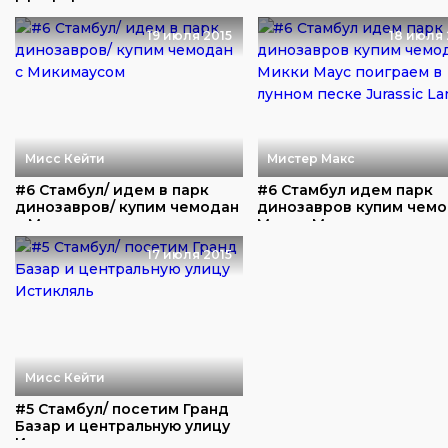
Istanbul
пожарного делаем
конфеты...
19 июля 2015
18 июля 
Мисс Кейти
Мистер Макс
#6 Стамбул/ идем в парк
#6 Стамбул идем парк
динозавров/ купим чемодан
динозавров купим чем
с Микимаус...
Микки Маус пои...
17 июля 2015
Мисс Кейти
#5 Стамбул/ посетим Гранд
Базар и центральную улицу
Истиклял...