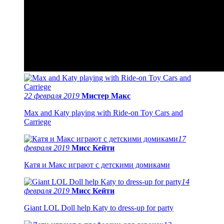
22 февраля 2019
Мистер Макс
Max and Katy playing with Ride-on Toy Cars and
Carriege
17
февраля 2019
Мисс Кейти
Катя и Макс играют с детскими домиками
14
февраля 2019
Мисс Кейти
Giant LOL Doll help Katy to dress-up for party