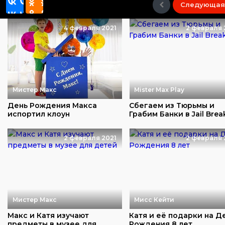
Следующая
4 февраля 2021
2 февраля 
Мистер Макс
Mister Max Play
День Рождения Макса
Сбегаем из Тюрьмы и
испортил клоун
Грабим Банки в Jail Brea
2 февраля 2021
2 февраля 
Мистер Макс
Мисс Кейти
Макс и Катя изучают
Катя и её подарки на Д
предметы в музее для
Рождения 8 лет