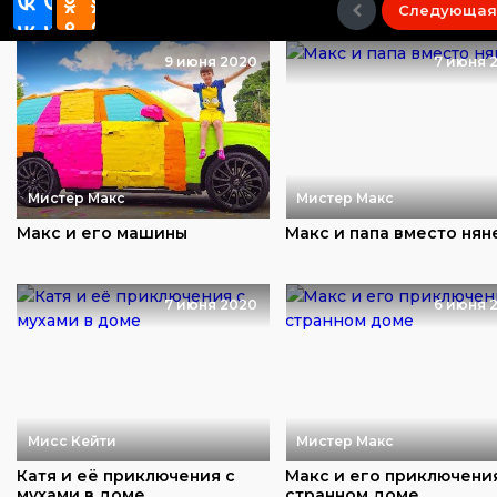
Следующая
9 июня 2020
7 июня 
Мистер Макс
Мистер Макс
Макс и его машины
Макс и папа вместо нян
7 июня 2020
6 июня 
Мисс Кейти
Мистер Макс
Катя и её приключения с
Макс и его приключени
мухами в доме
странном доме