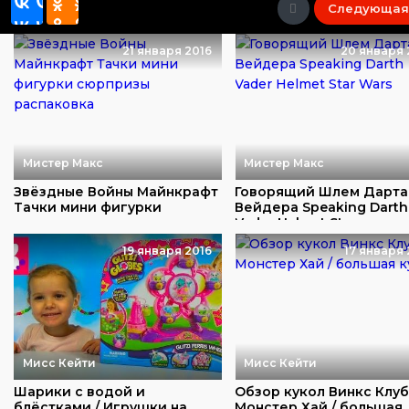
Следующая
21 января 2016
20 января 
Мистер Макс
Мистер Макс
Звёздные Войны Майнкрафт
Говорящий Шлем Дарта
Тачки мини фигурки
Вейдера Speaking Darth
сюрпризы распако...
Vader Helmet Sta...
19 января 2016
17 января 
Мисс Кейти
Мисс Кейти
Шарики с водой и
Обзор кукол Винкс Клуб
блёстками / Игрушки на
Монстер Хай / большая