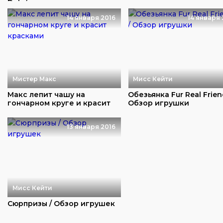
Doh / расп...
игрушки из разных ко...
14 января 2016
14 января 
Мистер Макс
Мисс Кейти
Макс лепит чашу на
Обезьянка Fur Real Frien
гончарном круге и красит
Обзор игрушки
красками
13 января 2016
Мисс Кейти
Сюрпризы / Обзор игрушек