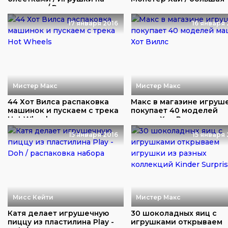
карусели / Распаковк...
кукла
17 января 2016
16 января 
Мистер Макс
Мистер Макс
44 Хот Вилса распаковка
Макс в магазине игруш
машинок и пускаем с трека
покупает 40 моделей
Hot Wheels...
машин Хот Виллс
15 января 2016
15 января 
Мисс Кейти
Мистер Макс
Катя делает игрушечную
30 шоколадных яиц с
пиццу из пластилина Play -
игрушками открываем