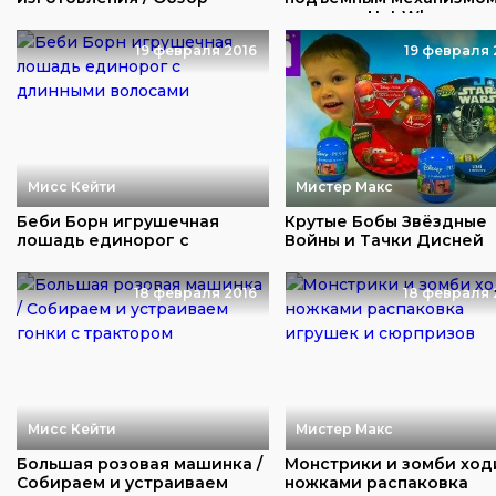
игрушки
машинка Hot Wh...
19 февраля 2016
19 февраля 
Мисс Кейти
Мистер Макс
Беби Борн игрушечная
Крутые Бобы Звёздные
лошадь единорог с
Войны и Тачки Дисней
длинными волосами
игрушки гонки по т...
18 февраля 2016
18 февраля 
Мисс Кейти
Мистер Макс
Большая розовая машинка /
Монстрики и зомби ход
Собираем и устраиваем
ножками распаковка