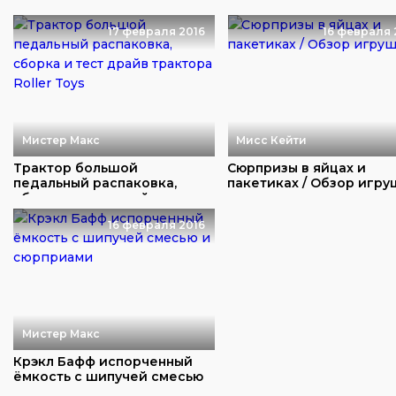
гонки с трак...
игрушек и сюрприз...
17 февраля 2016
16 февраля 
Мистер Макс
Мисс Кейти
Трактор большой
Сюрпризы в яйцах и
педальный распаковка,
пакетиках / Обзор игр
сборка и тест драйв тр...
16 февраля 2016
Мистер Макс
Крэкл Бафф испорченный
ёмкость с шипучей смесью
и сюрприами