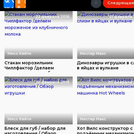
Следующая
23 февраля 2016
21 февраля 
Мисс Кейти
Мистер Макс
Стакан морозильник
Динозавры игрушки в с
Чиллфактор /делаем
в яйцах и вулкане
мороженое из клубничн...
20 февраля 2016
20 февраля 
Мисс Кейти
Мистер Макс
Блеск для губ / набор для
Хот Вилс конструктор с
изготовления / Обзор
подъёмным механизмом