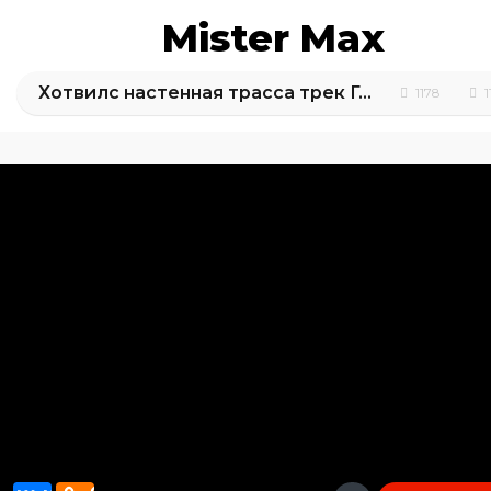
Mister Max
Хотвилс настенная трасса трек Горилла Разрушитель Hot Wheels
1178
1