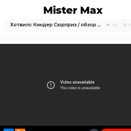
Mister Max
Хотвилс Киндер Сюрприз / обзор игрушек
764
0