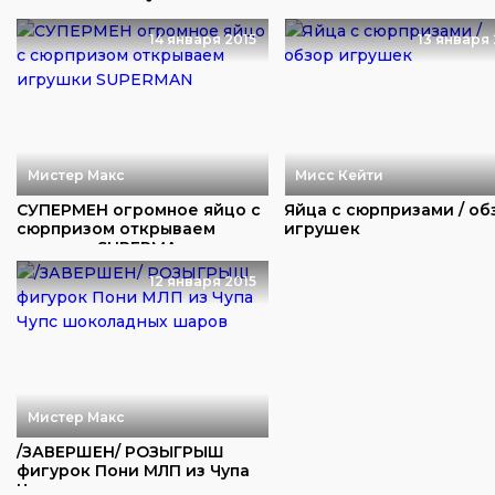
шоколадные яйца игру...
14 января 2015
13 января 
Мистер Макс
Мисс Кейти
СУПЕРМЕН огромное яйцо с
Яйца с сюрпризами / об
сюрпризом открываем
игрушек
игрушки SUPERMA...
12 января 2015
Мистер Макс
/ЗАВЕРШЕН/ РОЗЫГРЫШ
фигурок Пони МЛП из Чупа
Чупс шоколадных...