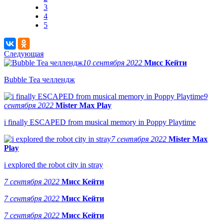
3
4
5
Следующая
10 сентября 2022
Мисс Кейти
Bubble Tea челлендж
9
сентября 2022
Mister Max Play
i finally ESCAPED from musical memory in Poppy Playtime
7 сентября 2022
Mister Max
Play
i explored the robot city in stray
7 сентября 2022
Мисс Кейти
7 сентября 2022
Мисс Кейти
7 сентября 2022
Мисс Кейти