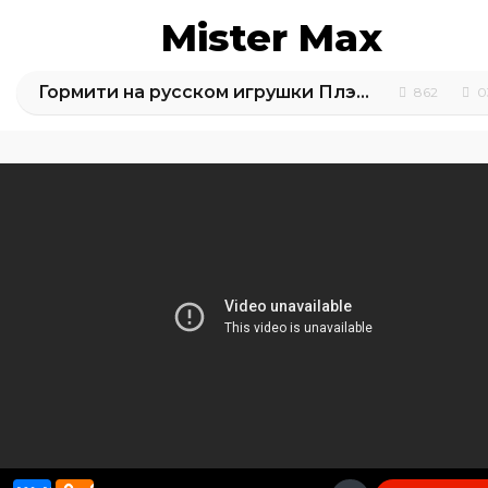
Mister Max
Гормити на русском игрушки ПлэйДо сюрприз
862
0