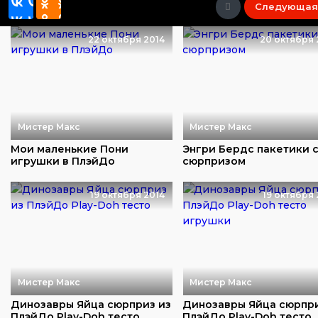
Следующая
22 октября 2014
20 октября 
Мистер Макс
Мистер Макс
Мои маленькие Пони
Энгри Бердс пакетики 
игрушки в ПлэйДо
сюрпризом
19 октября 2014
19 октября 
Мистер Макс
Мистер Макс
Динозавры Яйца сюрприз из
Динозавры Яйца сюрпр
ПлэйДо Play-Doh тесто
ПлэйДо Play-Doh тесто