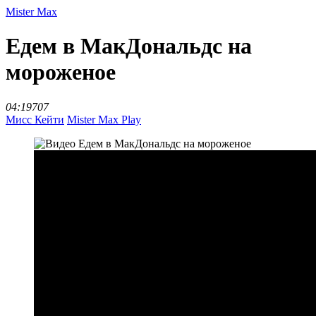
Mister Max
Едем в МакДональдс на
мороженое
04:19
707
Мисс Кейти
Mister Max Play