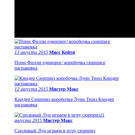
13 августа 2015
Мисс Кейти
Пони Филли единорог/ коробочка сюрприз/
распаковка
12 августа 2015
Мистер Макс
Киндер Сюрприз коробочка Луни Тюнз Киндер
распаковка
11
августа 2015
Мистер Макс
Сопливый Луи играем в игру сюрприз