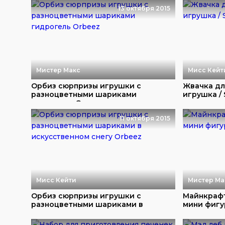
13 октября 2015
Мистер Макс
Мисс Кейт
Орбиз сюрпризы игрушки с
Жвачка дл
разноцветными шариками
игрушка / 
гидрогель Or...
11 октября 2015
Мисс Кейти
Мистер Ма
Орбиз сюрпризы игрушки с
Майнкрафт
разноцветными шариками в
мини фигур
искусствен...