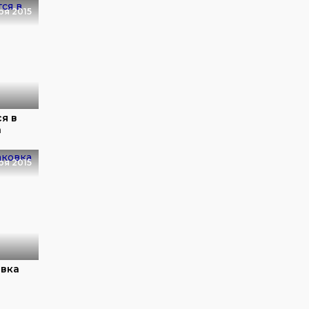
ря 2015
я в
а
ря 2015
овка