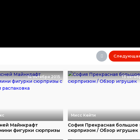
Следующа
14 октября 2015
13 октяб
кс
Мисс Кейти
ней Майнкрафт
София Прекрасная большое 
мини фигурки сюрпризы
сюрпризом / Обзор игрушек