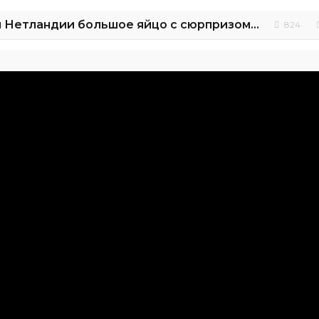
Джейк и Пираты Нетландии большое яйцо с сюрпризом и игрушками
824