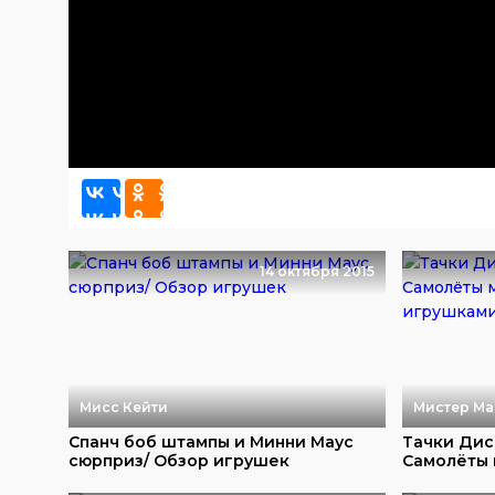
14 октября 2015
Мисс Кейти
Мистер Ма
Спанч боб штампы и Минни Маус
Тачки Дис
сюрприз/ Обзор игрушек
Самолёты 
с игру...