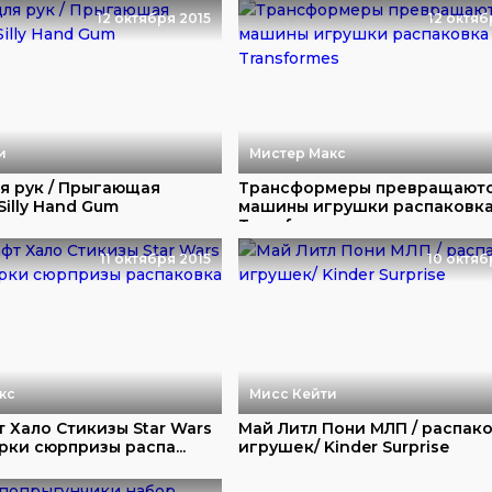
12 октября 2015
12 октяб
и
Мистер Макс
я рук / Прыгающая
Трансформеры превращаютс
Silly Hand Gum
машины игрушки распаковк
Transf...
11 октября 2015
10 октяб
кс
Мисс Кейти
 Хало Стикизы Star Wars
Май Литл Пони МЛП / распак
ки сюрпризы распа...
игрушек/ Kinder Surprise