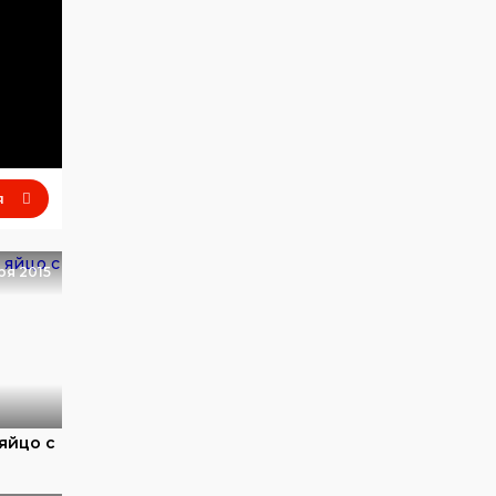
я
ря 2015
яйцо с