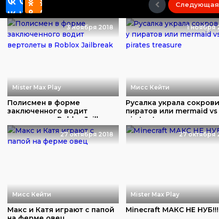
Следующая
3 ноября 2018
1 ноября 
Mister Max Play
Мисс Кейти
Полисмен в форме
Русалка украла сокров
заключенного водит
пиратов или mermaid vs
вертолеты в Roblox Jailb...
pirates tr...
27 октября 2018
27 октября 
Мисс Кейти
Mister Max Play
Макс и Катя играют с папой
Minecraft МАКС НЕ НУБ!!!
на ферме овец