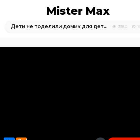
Mister Max
Дети не поделили домик для детей или kids build toy playhouse
3580
1