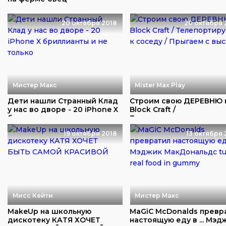
20 октября 2018
20 октября 
Мистер Макс
Mister Max Play
Дети нашли Странный Клад
Строим свою ДЕРЕВНЮ 
у нас во дворе - 20 iPhone X
Block Craft /
брилли...
Телепортируемся к сосе
19 октября 2018
13 октября 
Мисс Кейти
Мистер Макс
MakeUp на школьную
MaGiC McDonalds превр
дискотеку КАТЯ ХОЧЕТ
настоящую еду в ... Мэд