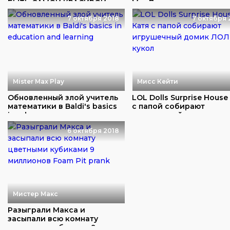
БЫТЬ САМОЙ КРАСИВОЙ
МакДона...
7 октября 2018
7 октября 
Mister Max Play
Мисс Кейти
Обновленный злой учитель
LOL Dolls Surprise House
математики в Baldi's basics
с папой собирают
in educ...
игрушечный до...
6 октября 2018
Мистер Макс
Разыграли Макса и
засыпали всю комнату
цветными кубиками 9 ...