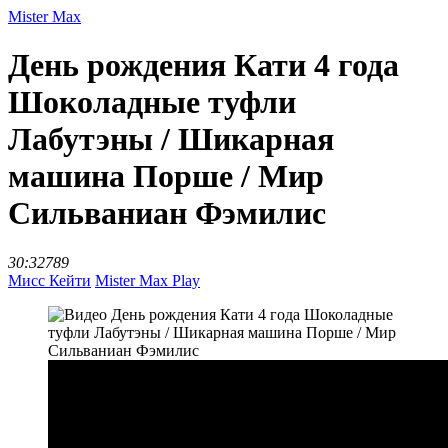
Mister Max
День рождения Кати 4 года
Шоколадные туфли
Лабутэны / Шикарная
машина Порше / Мир
Сильваниан Фэмилис
30:32
789
Мисс Кейти
Mister Max Play