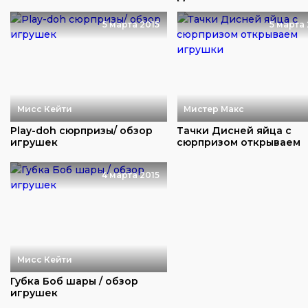
Марта игрушки киндер ..
5 марта 2015
5 марта 
Мисс Кейти
Мистер Макс
Play-doh сюрпризы/ обзор
Тачки Дисней яйца с
игрушек
сюрпризом открываем
игрушки
4 марта 2015
Мисс Кейти
Губка Боб шары / обзор
игрушек