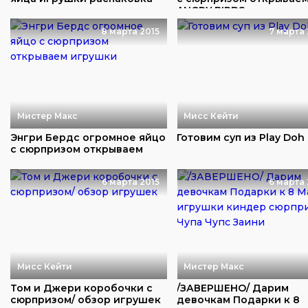
ANGRY BIRDS
8 марта 2015
7 марта 
Мистер Макс
Мисс Кейти
Энгри Бердс огромное яйцо
Готовим суп из Play Doh
с сюрпризом открываем
игрушки
6 марта 2015
6 марта 
Мисс Кейти
Мистер Макс
Том и Джери коробочки с
/ЗАВЕРШЕНО/ Дарим
сюрпризом/ обзор игрушек
девочкам Подарки к 8