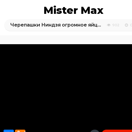
Mister Max
Черепашки Ниндзя огромное яйцо с сюрпризом открываем игрушки Giant surprise egg TMNT toys
902
0