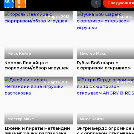
Следующая
9 марта 2015
9 марта 
Мисс Кейти
Мистер Макс
Король Лев яйца с
Губка Боб шары с
сюрпризом/обзор игрушек
сюрпризом открываем
игрушки
8 марта 2015
8 марта 
Мистер Макс
Мисс Кейти
Джейк и пираты Нетландии
Энгри Бердс огромное 
яйца игрушки распаковка
с сюрпризом открывае