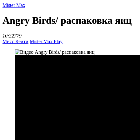
Mister Max
Angry Birds/ распаковка яиц
10:32
779
Мисс Кейти
Mister Max Play