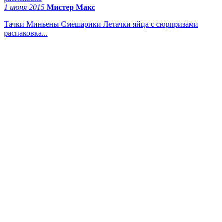
1 июня 2015
Мистер Макс
Тачки Миньены Смешарики Летачки яйца с сюрпризами
распаковка...