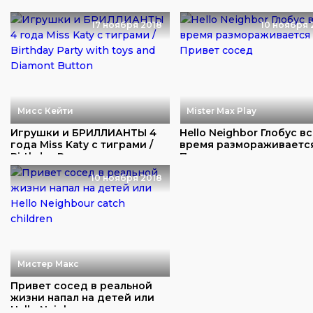
17 ноября 2018
10 ноября 
Мисс Кейти
Mister Max Play
Игрушки и БРИЛЛИАНТЫ 4
Hello Neighbor Глобус в
года Miss Katy с тиграми /
время размораживаетс
Birthday P...
Привет сос...
10 ноября 2018
Мистер Макс
Привет сосед в реальной
жизни напал на детей или
Hello Neigh...