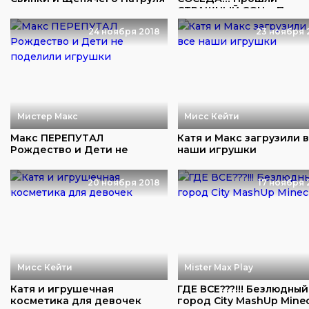
в огромны...
СТРАШНЫЙ СОН в Привет 
24 ноября 2018
23 ноября 
Мистер Макс
Мисс Кейти
Макс ПЕРЕПУТАЛ
Катя и Макс загрузили в
Рождество и Дети не
наши игрушки
поделили игрушки
20 ноября 2018
17 ноября 
Мисс Кейти
Mister Max Play
Катя и игрушечная
ГДЕ ВСЕ???!!! Безлюдный
косметика для девочек
город City MashUp Minec